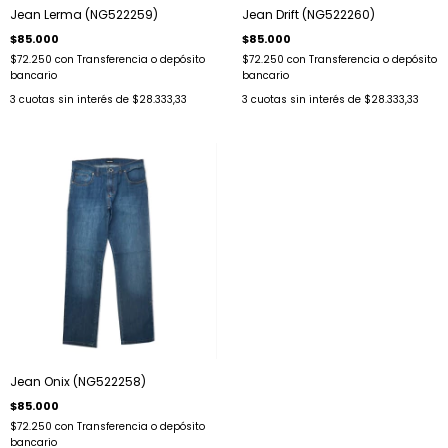
Jean Lerma (NG522259)
Jean Drift (NG522260)
$85.000
$85.000
$72.250
con
Transferencia o depósito
$72.250
con
Transferencia o depósito
bancario
bancario
3
cuotas sin interés de
$28.333,33
3
cuotas sin interés de
$28.333,33
Jean Onix (NG522258)
$85.000
$72.250
con
Transferencia o depósito
bancario