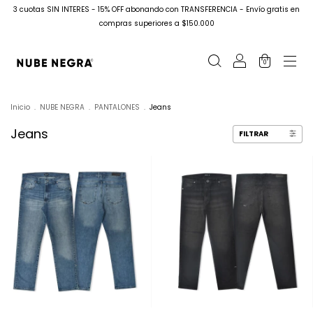
3 cuotas SIN INTERES - 15% OFF abonando con TRANSFERENCIA - Envío gratis en
compras superiores a $150.000
0
Inicio
.
NUBE NEGRA
.
PANTALONES
.
Jeans
Jeans
FILTRAR