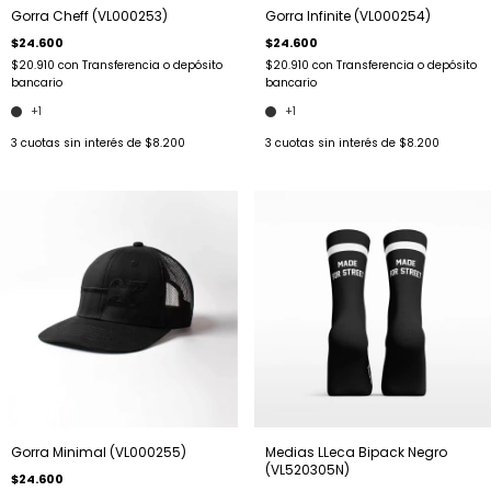
Gorra Cheff (VL000253)
Gorra Infinite (VL000254)
$24.600
$24.600
$20.910
con
Transferencia o depósito
$20.910
con
Transferencia o depósito
bancario
bancario
+1
+1
3
cuotas sin interés de
$8.200
3
cuotas sin interés de
$8.200
Gorra Minimal (VL000255)
Medias LLeca Bipack Negro
(VL520305N)
$24.600