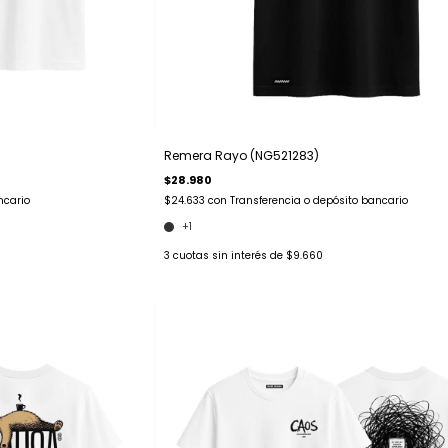
Remera Rayo (NG521283)
$28.980
ncario
$24.633
con
Transferencia o depósito bancario
+1
3
cuotas sin interés de
$9.660