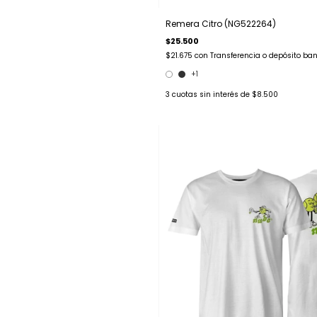
Remera Citro (NG522264)
$25.500
$21.675
con
Transferencia o depósito ba
+1
3
cuotas sin interés de
$8.500