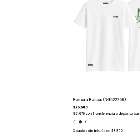
Remera Raices (NG522266)
$25.500
$21.675
con
Transferencia o depósito ba
+1
3
cuotas sin interés de
$8.500