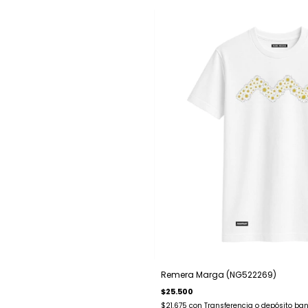
Remera Marga (NG522269)
$25.500
$21.675
con
Transferencia o depósito ba