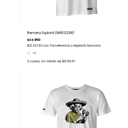
Remera Explorá (NN512238)
$24.950
$21.207,50
con
Transferencia o depósito bancario
+2
3
cuotas sin interés de
$8.316,67