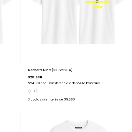
Remera Niño (NG521284)
$28.980
$24.633
con
Transferencia o depósito bancario
+2
3
cuotas sin interés de
$9.660