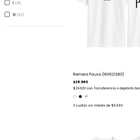
L
(41)
Xl
(52)
Remera Pausa (NG521280)
$28.980
$24.633
con
Transferencia o depósito ba
+1
3
cuotas sin interés de
$9.660