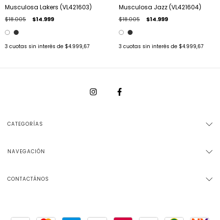
Musculosa Lakers (VL421603)
Musculosa Jazz (VL421604)
$18.005
$14.999
$18.005
$14.999
3
cuotas sin interés de
$4.999,67
3
cuotas sin interés de
$4.999,67
CATEGORÍAS
NAVEGACIÓN
CONTACTÁNOS