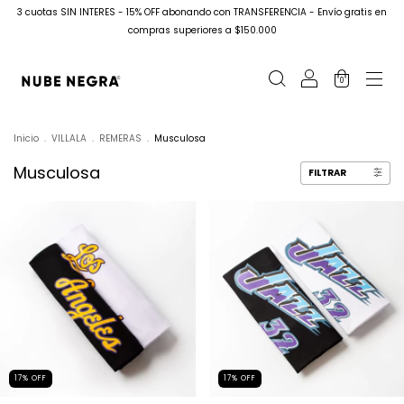
3 cuotas SIN INTERES - 15% OFF abonando con TRANSFERENCIA - Envío gratis en
compras superiores a $150.000
0
Inicio
.
VILLALA
.
REMERAS
.
Musculosa
Musculosa
FILTRAR
17
%
OFF
17
%
OFF