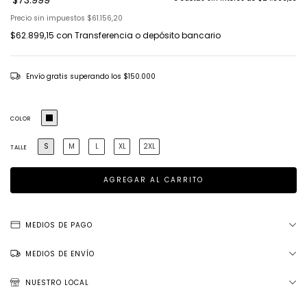
$73.999
Precio sin impuestos
$61.156,20
$62.899,15
con
Transferencia o depósito bancario
Envío gratis
superando los
$150.000
COLOR
S
M
L
XL
2XL
TALLE
MEDIOS DE PAGO
MEDIOS DE ENVÍO
NUESTRO LOCAL