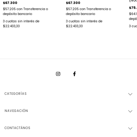
(NG
$67.300
$67.300
$75
$57.205
con
Transferencia o
$57.205
con
Transferencia o
depósito bancario
depósito bancario
$64.
depó
3
cuotas sin interés de
3
cuotas sin interés de
$22.433,33
$22.433,33
3
cuo
CATEGORÍAS
NAVEGACIÓN
CONTACTÁNOS