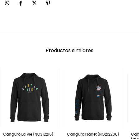
Productos similares
Canguro La Vie (NG312216)
Canguro Planet (NG212206)
Cam