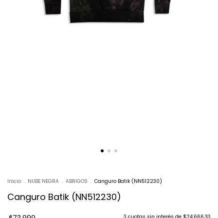
Inicio
.
NUBE NEGRA
.
ABRIGOS
.
Canguro Batik (NN512230)
Canguro Batik (NN512230)
3
cuotas sin interés de
$24.666,33