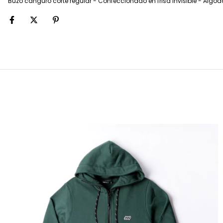
Buzo canguro corte regular - Confeccionado en frisa invisible - Alg