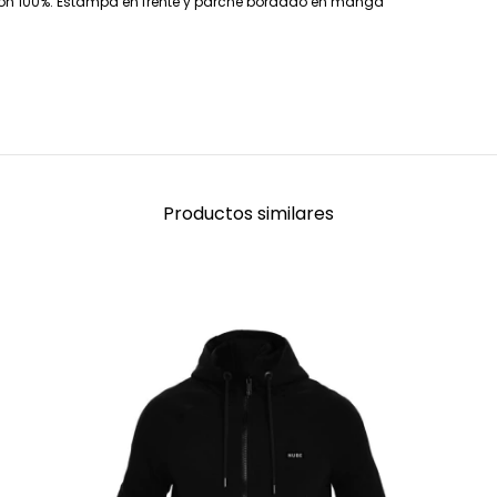
odón 100%. Estampa en frente y parche bordado en manga
Productos similares