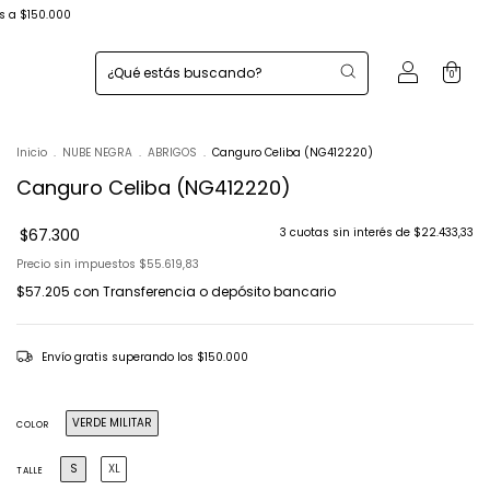
s a $150.000
0
Inicio
.
NUBE NEGRA
.
ABRIGOS
.
Canguro Celiba (NG412220)
Canguro Celiba (NG412220)
$67.300
3
cuotas sin interés de
$22.433,33
Precio sin impuestos
$55.619,83
$57.205
con
Transferencia o depósito bancario
Envío gratis
superando los
$150.000
VERDE MILITAR
COLOR
S
XL
TALLE