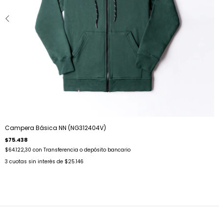
Campera Básica NN (NG312404V)
$75.438
$64.122,30
con
Transferencia o depósito bancario
3
cuotas sin interés de
$25.146