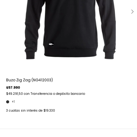
Buzo Zig Zag (NG412003)
$57.990
$49.291,50
con
Transferencia o depósito bancario
+1
3
cuotas sin interés de
$19.330