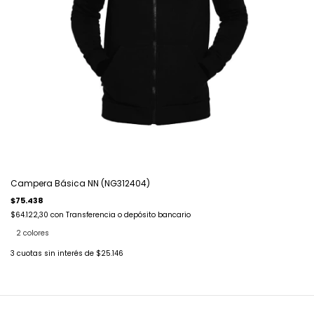
Campera Básica NN (NG312404)
$75.438
$64.122,30
con
Transferencia o depósito bancario
2 colores
3
cuotas sin interés de
$25.146