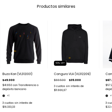
Productos similares
50
%
OFF
Buzo Kari (VL312001)
Canguro VLA (VL312209)
Cang
$49.000
$69.500
$35.000
$67
$41.650
con
Transferencia o
$57.
3
cuotas sin interés de
depósito bancario
depó
$11.666,67
+1
+
3
cuotas sin interés de
3
cuo
$16.333,33
$22.