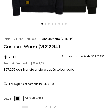
Inicio
.
VILLALA
.
ABRIGOS
.
Canguro Worm (VL312214)
Canguro Worm (VL312214)
$67.300
3
cuotas sin interés de
$22.433,33
Precio sin impuestos
$55.619,83
$57.205
con
Transferencia o depósito bancario
Envío gratis
superando los
$150.000
GRIS MELANGE
COLOR