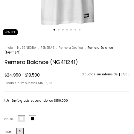
22
%
OFF
Inicio
.
NUBE NEGRA
.
REMERAS
.
Remera Grafica
.
Remera Balance
(NG411241)
Remera Balance (NG411241)
$24.950
$19.500
3
cuotas sin interés de
$6.500
Precio sin impuestos
$16.115,70
Envío gratis
superando los
$150.000
COLOR
S
TALLE