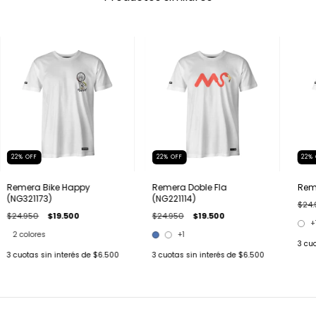
22
%
OFF
22
%
OFF
22
%
Remera Bike Happy
Remera Doble Fla
Reme
(NG321173)
(NG221114)
$24.
$24.950
$19.500
$24.950
$19.500
+
2 colores
+1
3
cuo
3
cuotas sin interés de
$6.500
3
cuotas sin interés de
$6.500