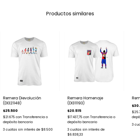
Productos similares
Remera Dievolución
Remera Homenaje
Reme
(DI321148)
(DI311193)
$30
$25.500
$20.515
$25.
$21.675
con
Transferencia o
$17.437,75
con
Transferencia o
depó
depósito bancario
depósito bancario
3
cuo
3
cuotas sin interés de
$8.500
3
cuotas sin interés de
$6.838,33