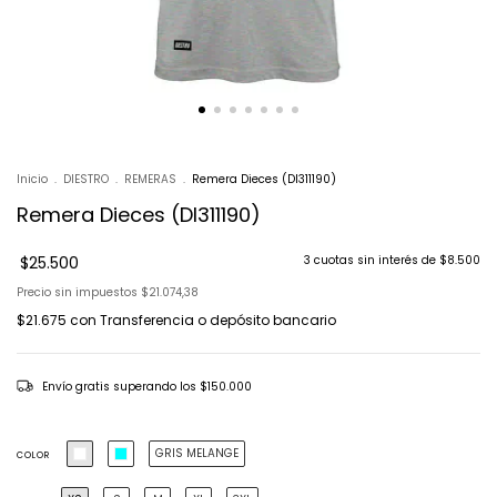
Inicio
.
DIESTRO
.
REMERAS
.
Remera Dieces (DI311190)
Remera Dieces (DI311190)
$25.500
3
cuotas sin interés de
$8.500
Precio sin impuestos
$21.074,38
$21.675
con
Transferencia o depósito bancario
Envío gratis
superando los
$150.000
GRIS MELANGE
COLOR