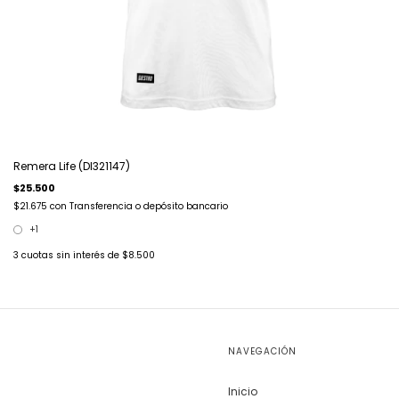
Remera Life (DI321147)
$25.500
$21.675
con
Transferencia o depósito bancario
+1
3
cuotas sin interés de
$8.500
NAVEGACIÓN
Inicio