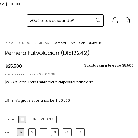
s a $150.000
0
Inicio
.
DIESTRO
.
REMERAS
.
Remera Futvolucion (DI512242)
Remera Futvolucion (DI512242)
$25.500
3
cuotas sin interés de
$8.500
Precio sin impuestos
$21.074,38
$21.675
con
Transferencia o depósito bancario
Envío gratis
superando los
$150.000
GRIS MELANGE
COLOR
S
M
L
XL
2XL
3XL
TALLE