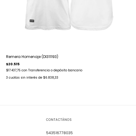
Remera Homenaje (DI311193)
$20.515
$17.437,75
con
Transferencia o depósito bancario
3
cuotas sin interés de
$6.838,33
CONTACTÁNOS
543516778035