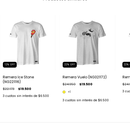
12
%
OFF
22
%
OFF
22
%
Remera Ice Stone
Remera Vuelo (NG321172)
Rem
(NG221116)
$24.950
$19.500
$24.
$22.173
$19.500
3
cuo
+1
3
cuotas sin interés de
$6.500
3
cuotas sin interés de
$6.500