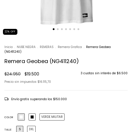
22
%
OFF
Inicio
.
NUBE NEGRA
.
REMERAS
.
Remera Grafica
.
Remera Geobea
(NG411240)
Remera Geobea (NG411240)
$24.950
$19.500
3
cuotas sin interés de
$6.500
Precio sin impuestos
$16.115,70
Envío gratis
superando los
$150.000
VERDE MILITAR
COLOR
S
3XL
TALLE