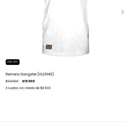
22
%
OFF
Remera Gangster (VL211145)
$24.950
$19.500
3
cuotas sin interés de
$6.500