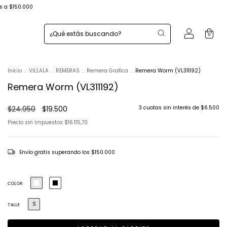
s a $150.000
0
Inicio
.
VILLALA
.
REMERAS
.
Remera Grafica
.
Remera Worm (VL311192)
Remera Worm (VL311192)
$24.950
$19.500
3
cuotas sin interés de
$6.500
Precio sin impuestos
$16.115,70
Envío gratis
superando los
$150.000
COLOR
S
TALLE