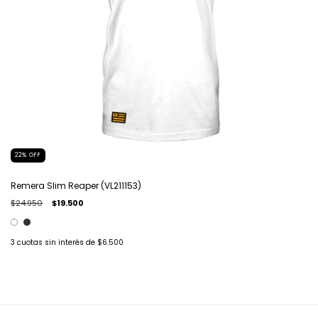
22
%
OFF
Remera Slim Reaper (VL211153)
$24.950
$19.500
3
cuotas sin interés de
$6.500