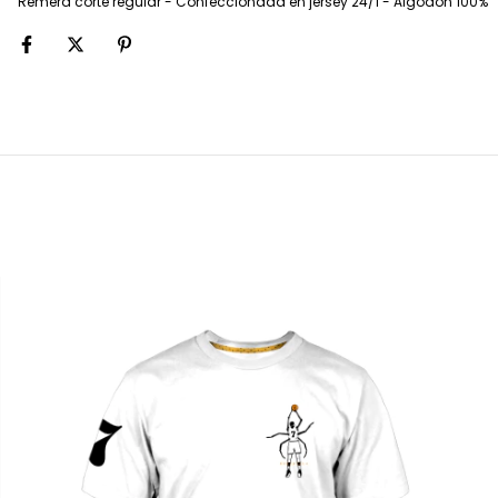
Remera corte regular - Confeccionada en jersey 24/1 - Algodón 100%