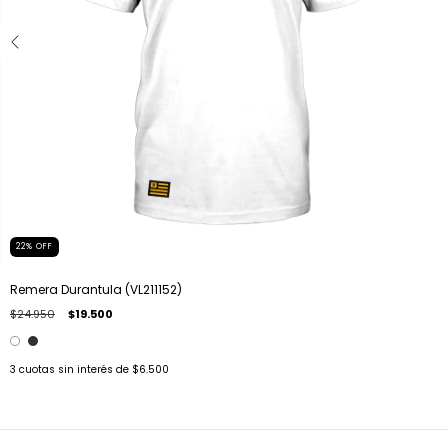
22
%
OFF
Remera Durantula (VL211152)
$24.950
$19.500
3
cuotas sin interés de
$6.500