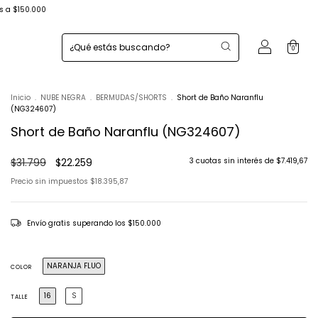
s a $150.000
0
Inicio
.
NUBE NEGRA
.
BERMUDAS/SHORTS
.
Short de Baño Naranflu
(NG324607)
Short de Baño Naranflu (NG324607)
$31.799
$22.259
3
cuotas sin interés de
$7.419,67
Precio sin impuestos
$18.395,87
Envío gratis
superando los
$150.000
NARANJA FLUO
COLOR
16
S
TALLE