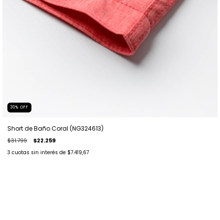
30
%
OFF
Short de Baño Coral (NG324613)
$31.799
$22.259
3
cuotas sin interés de
$7.419,67