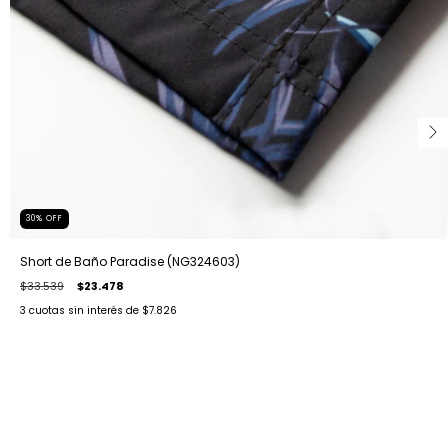
30
%
OFF
Short de Baño Paradise (NG324603)
$33.539
$23.478
3
cuotas sin interés de
$7.826