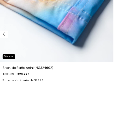
30
%
OFF
Short de Baño Anini (NG324602)
$33.539
$23.478
3
cuotas sin interés de
$7.826