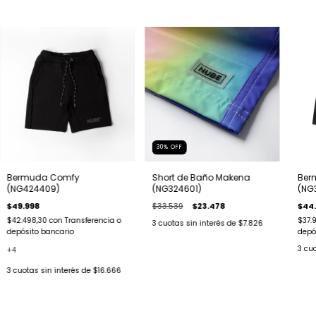
30
%
OFF
Bermuda Comfy
Short de Baño Makena
Ber
(NG424409)
(NG324601)
(NG
$49.998
$33.539
$23.478
$44
$42.498,30
con
Transferencia o
$37.
3
cuotas sin interés de
$7.826
depósito bancario
depó
3
cuo
+4
3
cuotas sin interés de
$16.666