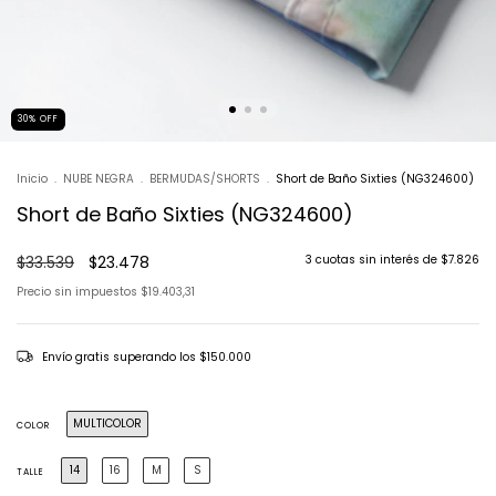
30
%
OFF
Inicio
.
NUBE NEGRA
.
BERMUDAS/SHORTS
.
Short de Baño Sixties (NG324600)
Short de Baño Sixties (NG324600)
$33.539
$23.478
3
cuotas sin interés de
$7.826
Precio sin impuestos
$19.403,31
Envío gratis
superando los
$150.000
MULTICOLOR
COLOR
14
16
M
S
TALLE