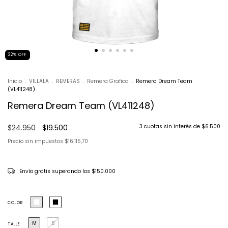
22
%
OFF
Inicio
.
VILLALA
.
REMERAS
.
Remera Grafica
.
Remera Dream Team
(VL411248)
Remera Dream Team (VL411248)
$24.950
$19.500
3
cuotas sin interés de
$6.500
Precio sin impuestos
$16.115,70
Envío gratis
superando los
$150.000
COLOR
M
S
TALLE