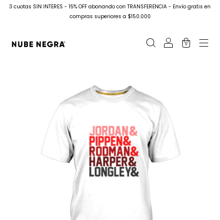
3 cuotas SIN INTERES - 15% OFF abonando con TRANSFERENCIA - Envío gratis en
compras superiores a $150.000
0