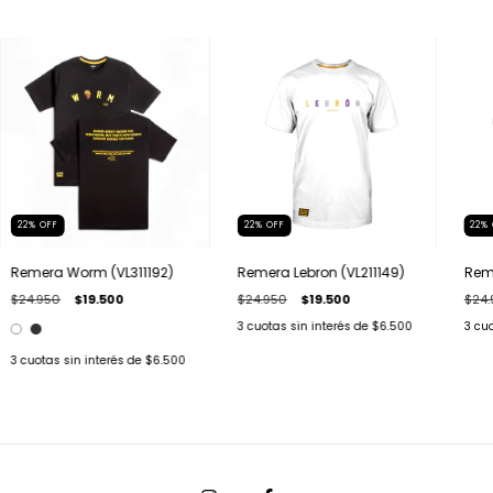
22
%
OFF
22
%
OFF
22
%
Remera Worm (VL311192)
Remera Lebron (VL211149)
Rem
$24.950
$19.500
$24.950
$19.500
$24.
3
cuotas sin interés de
$6.500
3
cuo
3
cuotas sin interés de
$6.500